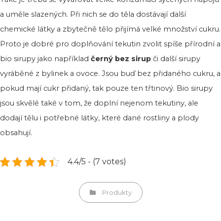
a uměle slazených. Při nich se do těla dostávají další
chemické látky a zbytečně tělo přijímá velké množství cukru.
Proto je dobré pro doplňování tekutin zvolit spíše přírodní a
bio sirupy jako například
černý bez sirup
či další sirupy
vyráběné z bylinek a ovoce. Jsou buď bez přidaného cukru, a
pokud mají cukr přidaný, tak pouze ten třtinový. Bio sirupy
jsou skvělé také v tom, že doplní nejenom tekutiny, ale
dodají tělu i potřebné látky, které dané rostliny a plody
obsahují.
4.4/5 - (7 votes)
Categories
Produkty