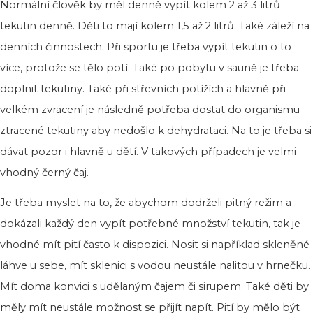
Normální člověk by měl denně vypít kolem 2 až 3 litrů
tekutin denně. Děti to mají kolem 1,5 až 2 litrů. Také záleží na
denních činnostech. Při sportu je třeba vypít tekutin o to
více, protože se tělo potí. Také po pobytu v sauně je třeba
doplnit tekutiny. Také při střevních potížích a hlavně při
velkém zvracení je následně potřeba dostat do organismu
ztracené tekutiny aby nedošlo k dehydrataci. Na to je třeba si
dávat pozor i hlavně u dětí. V takových případech je velmi
vhodný černý čaj.
Je třeba myslet na to, že abychom dodrželi pitný režim a
dokázali každý den vypít potřebné množství tekutin, tak je
vhodné mít pití často k dispozici. Nosit si například skleněné
láhve u sebe, mít sklenici s vodou neustále nalitou v hrnečku.
Mít doma konvici s udělaným čajem či sirupem. Také děti by
měly mít neustále možnost se přijít napít. Pití by mělo být