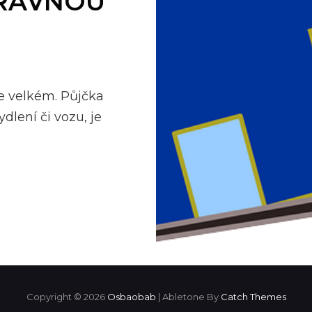
PRÁVNOU
ve velkém. Půjčka
lení či vozu, je
Copyright © 2026
Osbaobab
|
Abletone By
Catch Themes