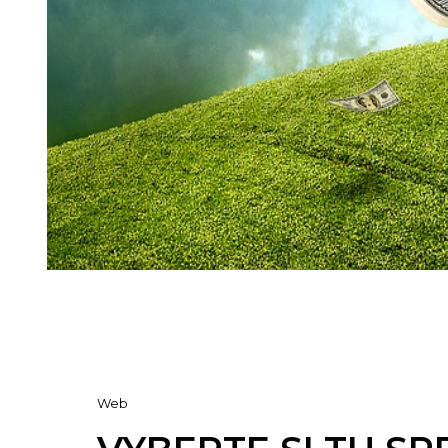
Cat
Web
Links