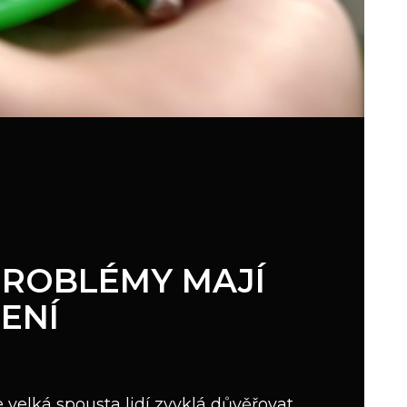
 PROBLÉMY MAJÍ
ENÍ
e velká spousta lidí zvyklá důvěřovat