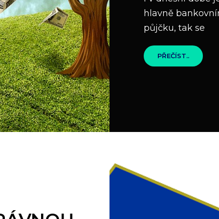
hlavně bankovním
půjčku, tak se
I
PŘEČÍST..
VAŠE
PROBLÉ
MAJÍ
SVÉ
ŘEŠENÍ