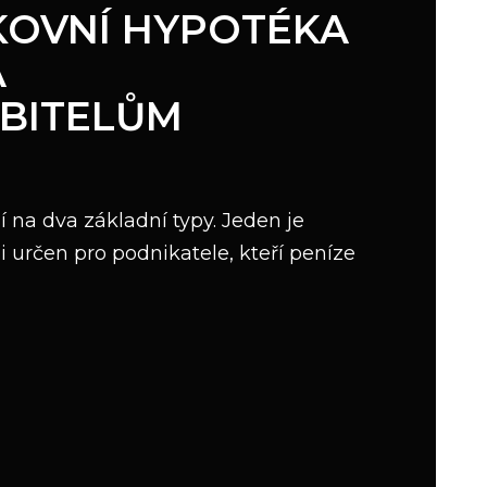
OVNÍ HYPOTÉKA
Á
BITELŮM
í na dva základní typy. Jeden je
li určen pro podnikatele, kteří peníze
OVNÍ
KA
BITELŮM