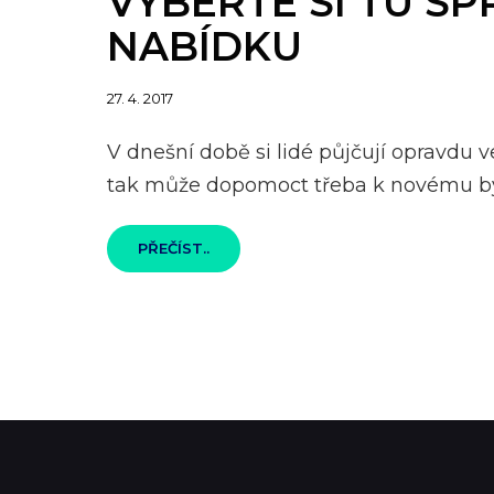
VYBERTE SI TU S
NABÍDKU
Posted
27. 4. 2017
on
V dnešní době si lidé půjčují opravdu 
tak může dopomoct třeba k novému byd
VYBERTE
PŘEČÍST..
SI
TU
SPRÁVNOU
NABÍDKU