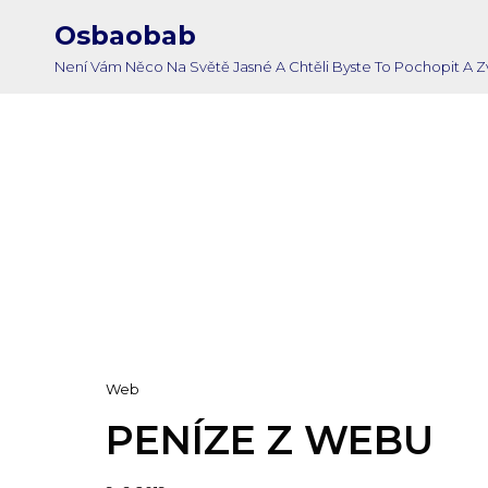
Osbaobab
Není Vám Něco Na Světě Jasné A Chtěli Byste To Pochopit A
Cat
Web
Links
PENÍZE Z WEBU