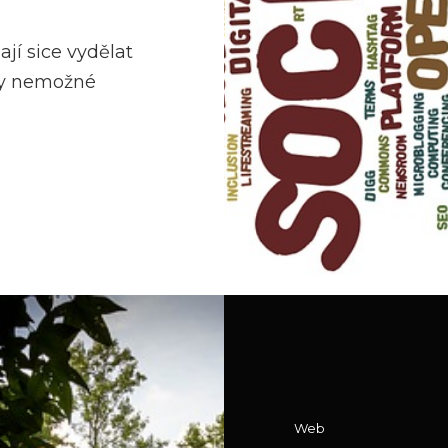
ají sice vydělat
cky nemožné
Cat
Web