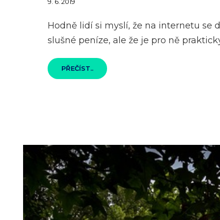
Posted
9. 6. 2019
on
Hodně lidí si myslí, že na internetu se d
slušné peníze, ale že je pro ně prakti
PENÍZE
PŘEČÍST..
Z
WEBU