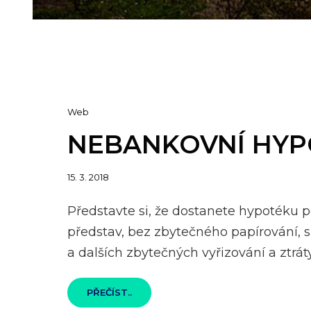
Cat
Web
Links
NEBANKOVNÍ HYP
Posted
15. 3. 2018
on
Představte si, že dostanete hypotéku p
představ, bez zbytečného papírování, 
a dalších zbytečných vyřizování a ztrát
NEBANKOVNÍ
PŘEČÍST..
HYPOTÉKA