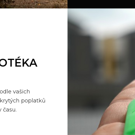
OTÉKA
odle vašich
skrytých poplatků
y času.