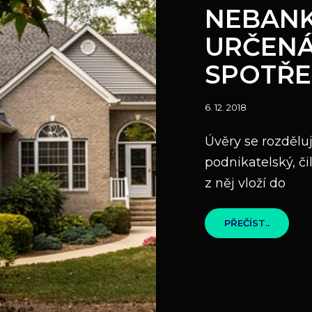
Links
NEBANK
URČEN
SPOTŘE
Posted
6. 12. 2018
on
Úvěry se rozděluj
podnikatelský, či
z něj vloží do
NEBANK
PŘEČÍST..
HYPOTÉ
URČENÁ
SPOTŘE