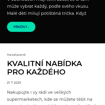
může vybrat každý, podle svého vkusu.
Malé děti milují potištěná trička. Když
CHODIT
PŘEČÍST..
HEZKY
OBLEČENÍ,
CHCEME
ASI
VŠICHNI
Cat
Nezařazené
Links
KVALITNÍ NABÍDKA
PRO KAŽDÉHO
Posted
21. 7. 2025
on
Nakupujte i vy rádi ve velikých
supermarketech, kde se můžete těšit na