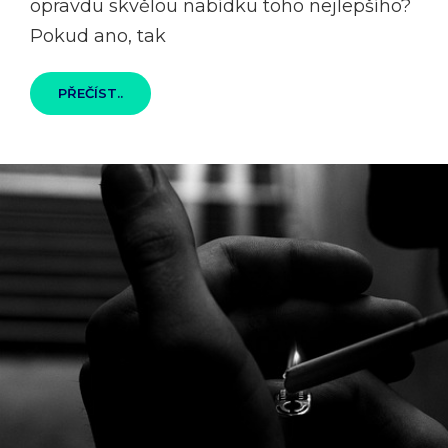
opravdu skvělou nabídku toho nejlepšího?
Pokud ano, tak
KVALITNÍ
PŘEČÍST..
NABÍDKA
PRO
KAŽDÉHO