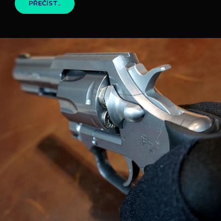
JAK
PŘEČÍST..
NA
ODSTRANĚNÍ
ŘAS
Z
BAZÉNU