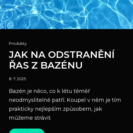
Cat
Produkty
Links
JAK NA ODSTRANĚNÍ
ŘAS Z BAZÉNU
Posted
8. 7. 2025
on
Bazén je něco, co k létu téměř
neodmyslitelně patří. Koupel v něm je tím
prakticky nejlepším způsobem, jak
můžeme strávit