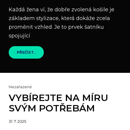
on
Každá žena ví, že dobře zvolená košile je
základem stylizace, která dokáže zcela
proměnit vzhled. Je to prvek šatníku
spojující
TOP
PŘEČÍST..
5
ELEGANTNÍCH
DÁMSKÝCH
KOŠIL
OD
MEDICINE,
Cat
KTERÉ
Nezařazené
DODAJÍ
Links
VYBÍREJTE NA MÍRU
TŘÍDU
KAŽDÉMU
SVÝM POTŘEBÁM
OUTFITU
Posted
31. 7. 2025
on