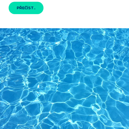
VYSOKÁ
PŘEČÍST..
KVALITA,
KTERÁ
JE
U
NÁS
ZARUČENÁ