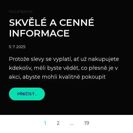
Cat
Nezařazené
Links
SKVĚLÉ A CENNÉ
INFORMACE
Posted
5. 7. 2025
on
Protože slevy se vyplatí, ať už nakupujete
kdekoliv, měli byste vědět, co přesně je v
akci, abyste mohli kvalitně pokoupit
SKVĚLÉ
PŘEČÍST..
A
CENNÉ
INFORMACE
<span
1
2
…
19
class="nav-