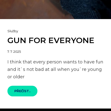
Cat
Služby
Links
GUN FOR EVERYONE
Posted
7. 7. 2025
on
I think that every person wants to have fun
and it`s not bad at all when you`re young
or older
GUN
PŘEČÍST..
FOR
EVERYONE