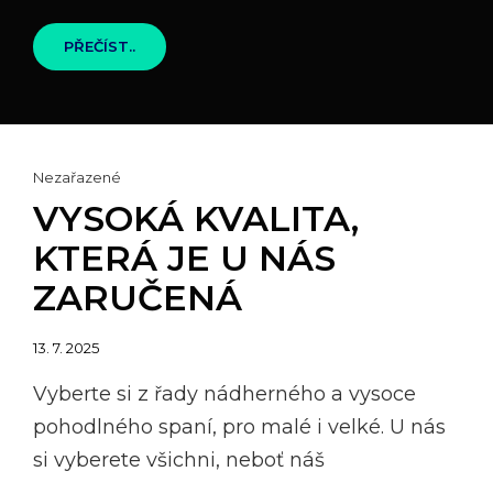
KRATOM
PŘEČÍST..
PRO
VŠECHNY
Cat
Nezařazené
Links
VYSOKÁ KVALITA,
KTERÁ JE U NÁS
ZARUČENÁ
Posted
13. 7. 2025
on
Vyberte si z řady nádherného a vysoce
pohodlného spaní, pro malé i velké. U nás
si vyberete všichni, neboť náš