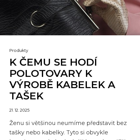
Cat
Produkty
Links
K ČEMU SE HODÍ
POLOTOVARY K
VÝROBĚ KABELEK A
TAŠEK
Posted
21. 12. 2025
on
Ženu si většinou neumíme představit bez
tašky nebo kabelky. Tyto si obvykle