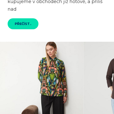
kupujeme v obchodech již hotové, a příliš
nad
K
PŘEČÍST..
ČEMU
SE
HODÍ
POLOTOVARY
K
VÝROBĚ
KABELEK
A
TAŠEK