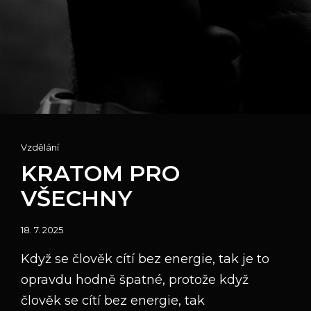
Cat
Vzdělání
Links
KRATOM PRO
VŠECHNY
Posted
18. 7. 2025
on
Když se člověk cítí bez energie, tak je to
opravdu hodně špatné, protože když
člověk se cítí bez energie, tak