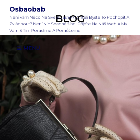
Osbaobab
BLOG
Není Vám Něco Na Světě Jasné A Chtěli Byste To Pochopit A
Zvládnout? Není Nic Snadnějšího. Přijďte Na Náš Web A My
Vám S Tím Poradíme A Pomůžeme.
MENU