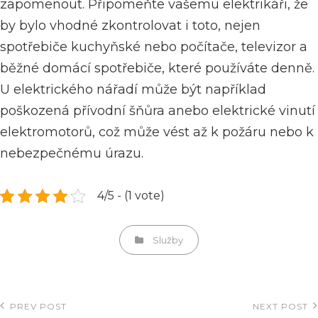
zapomenout. Připomeňte vašemu elektrikáři, že
by bylo vhodné zkontrolovat i toto, nejen
spotřebiče kuchyňské nebo počítače, televizor a
běžné domácí spotřebiče, které používáte denně.
U elektrického nářadí může být například
poškozená přívodní šňůra anebo elektrické vinutí
elektromotorů, což může vést až k požáru nebo k
nebezpečnému úrazu.
4/5 - (1 vote)
Categories
Služby
Navigace
PREV POST
NEXT POST
Previous
Next