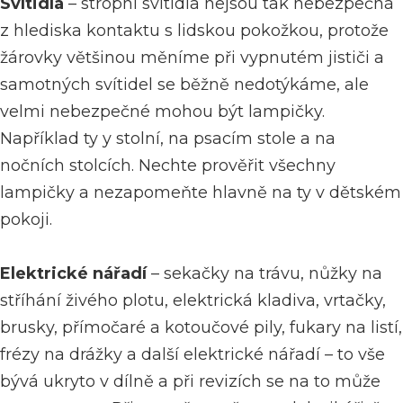
Svítidla
– stropní svítidla nejsou tak nebezpečná
z hlediska kontaktu s lidskou pokožkou, protože
žárovky většinou měníme při vypnutém jističi a
samotných svítidel se běžně nedotýkáme, ale
velmi nebezpečné mohou být lampičky.
Například
ty
y stolní, na psacím stole a na
nočních stolcích. Nechte prověřit všechny
lampičky a nezapomeňte hlavně na ty v dětském
pokoji.
Elektrické nářadí
– sekačky na trávu, nůžky na
stříhání živého plotu, elektrická kladiva, vrtačky,
brusky, přímočaré a kotoučové pily, fukary na listí,
frézy na drážky a další elektrické nářadí – to vše
bývá ukryto v dílně a při revizích se na to může