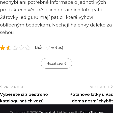
nechybí ani potřebné informace o jednotlivých
produktech včetně jejich detailních fotografií.
Žárovky led gu10 mají patici, která vyhoví
oblíbeným bodovkám. Nechají halenky daleko za
sebou.
1.5/5 - (2 votes)
Categories
Nezařazené
Navigace
PREV POST
NEXT POST
Previous
Next
pro
Vyberete si z pestrého
Potahové látky u Vás
Post
Post
katalogu našich vozů
doma nesmí chybět
příspěvek
Copyright © 2026
Osbaobab
|
Abletone By
Catch Themes