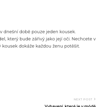
 v dnešní době pouze jeden kousek.
l, který bude zářivý jako její oči. Nechcete v
alý kousek dokáže každou ženu potěšit.
NEXT POST
Vybavení, které je v módě