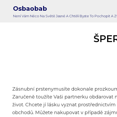
Osbaobab
Není Vám Něco Na Světě Jasné A Chtěli Byste To Pochopit A
ŠPER
Zásnubní prsteny
musíte dokonale prozkoumat
Zaručeně toužíte Vaši partnerku obdarovat n
život. Chcete jí lásku vyznat prostřednict
obchodů. Můžete nakupovat v případě zájmu 