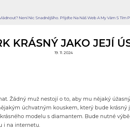
 Zvládnout? Není Nic Snadnějšího. Přijďte Na Náš Web A My Vám S T
K KRÁSNÝ JAKO JEJÍ 
Posted
19. 11. 2024
on
. Žádný muž nestojí o to, aby mu nějaký úžasný m
ějakým úchvatným kouskem, který bude krásný jako
vím krásného modelu s diamantem. Bude nutné výb
i na internetu.