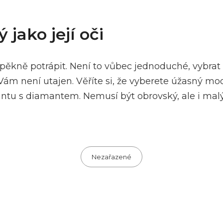
jako její oči
ěkně potrápit. Není to vůbec jednoduché, vybrat
ám není utajen. Věříte si, že vyberete úžasný mode
variantu s diamantem. Nemusí být obrovský, ale i m
Categories
Nezařazené
Next