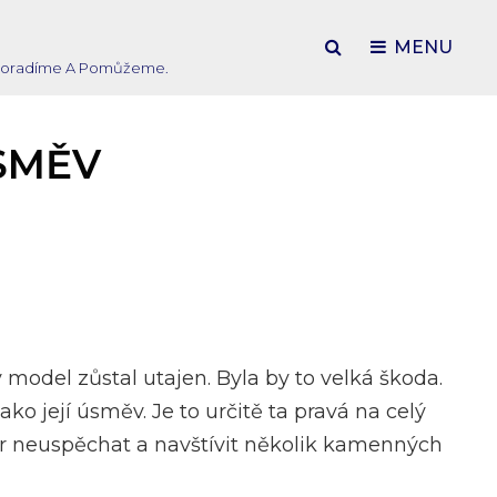
SEARCH
MENU
ím Poradíme A Pomůžeme.
ÚSMĚV
odel zůstal utajen. Byla by to velká škoda.
 její úsměv. Je to určitě ta pravá na celý
ěr neuspěchat a navštívit několik kamenných