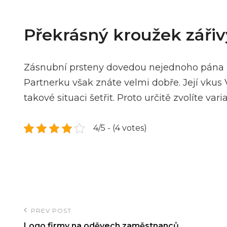
Překrásný kroužek zářivý 
Zásnubní prsteny dovedou nejednoho pána p
Partnerku však znáte velmi dobře. Její vkus V
takové situaci šetřit. Proto určitě zvolíte 
4/5 - (4 votes)
Navigace
PREV POST
Previous
Logo firmy na oděvech zaměstnanců