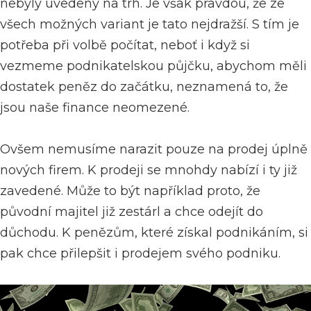
nebyly uvedeny na trh. Je však pravdou, že ze
všech možných variant je tato nejdražší. S tím je
potřeba při volbě počítat, neboť i když si
vezmeme podnikatelskou půjčku, abychom měli
dostatek peněz do začátku, neznamená to, že
jsou naše finance neomezené.
Ovšem nemusíme narazit pouze na prodej úplně
nových firem. K prodeji se mnohdy nabízí i ty již
zavedené. Může to být například proto, že
původní majitel již zestárl a chce odejít do
důchodu. K penězům, které získal podnikáním, si
pak chce přilepšit i prodejem svého podniku.