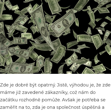
Zde je dobré být opatrný. Jistě, výhodou je, že zde
máme již zavedené zákazníky, což nám do
začátku rozhodně pomůže. Avšak je potřeba se
zaměřit na to, zda je ona společnost úspěšná a