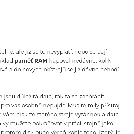
é, ale již se to nevyplatí, nebo se dají
říklad
paměť RAM
kupoval nedávno, kolik
á a do nových přístrojů se již dávno nehodí.
jsou důležitá data, tak ta se zachránit
 pro vás osobně nepůjde. Musíte milý přístroj
e vám disk ze starého stroje vytáhnou a data
 vy můžete pokračovat v práci, stejně jako
 protože disk bude věrná kopie toho, který již