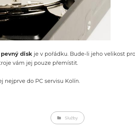
a
pevný disk
je v pořádku. Bude-li jeho velikost p
roje vám jej pouze přemístit.
j nejprve do PC servisu Kolín.
Categories
Služby