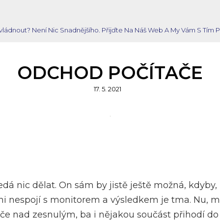
 Zvládnout? Není Nic Snadnějšího. Přijďte Na Náš Web A My Vám S T
ODCHOD POČÍTAČE
Posted
17. 5. 2021
on
nedá nic dělat. On sám by jistě ještě možná, kdyby,
i nespojí s monitorem a výsledkem je tma. Nu, maji
če nad zesnulým, ba i nějakou součást přihodí d