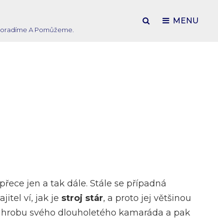
SEARCH
MENU
ím Poradíme A Pomůžeme.
 přece jen a tak dále. Stále se případná
tel ví, jak je
stroj stár
, a proto jej většinou
o hrobu svého dlouholetého kamaráda a pak