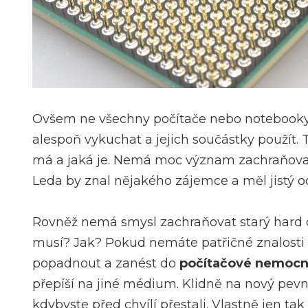
Ovšem ne všechny počítače nebo notebooky mus
alespoň vykuchat a jejich součástky použít.
má a jaká je. Nemá moc význam zachraňovat s
Leda by znal nějakého zájemce a měl jistý od
Rovněž nemá smysl zachraňovat starý hard di
musí? Jak? Pokud nemáte patřičné znalosti a 
popadnout a zanést do
počítačové nemocn
přepíší na jiné médium. Klidně na nový pevn
kdybyste před chvílí přestali. Vlastně jen ta