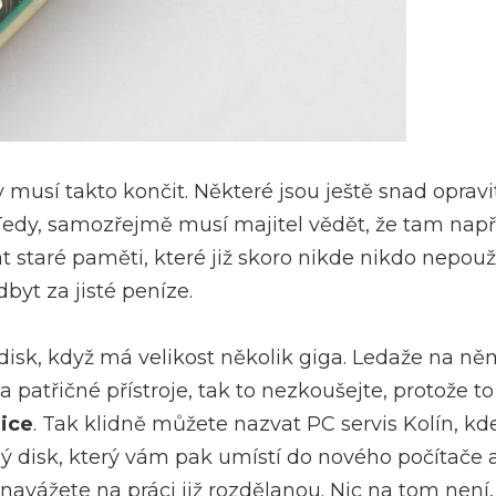
í takto končit. Některé jsou ještě snad opraviteln
 Tedy, samozřejmě musí majitel vědět, že tam nap
taré paměti, které již skoro nikde nikdo nepoužív
byt za jisté peníze.
sk, když má velikost několik giga. Ledaže na něm 
patřičné přístroje, tak to nezkoušejte, protože to
ice
. Tak klidně můžete nazvat
PC servis Kolín
, kd
ý disk, který vám pak umístí do nového počítače a
k navážete na práci již rozdělanou. Nic na tom není,