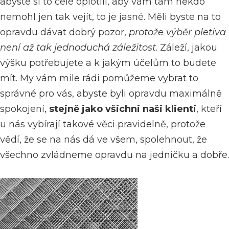
abyste si to celé oplotili, aby vám tam někdo
nemohl jen tak vejít, to je jasné. Měli byste na to
opravdu dávat dobrý pozor,
protože výběr pletiva
není až tak jednoduchá záležitost
. Záleží, jakou
výšku potřebujete a k jakým účelům to budete
mít. My vám mile rádi pomůžeme vybrat to
správné pro vás, abyste byli opravdu maximálně
spokojení,
stejně jako všichni naši klienti
, kteří
u nás vybírají takové věci pravidelně, protože
vědí, že se na nás dá ve všem, spolehnout, že
všechno zvládneme opravdu na jedničku a dobře.