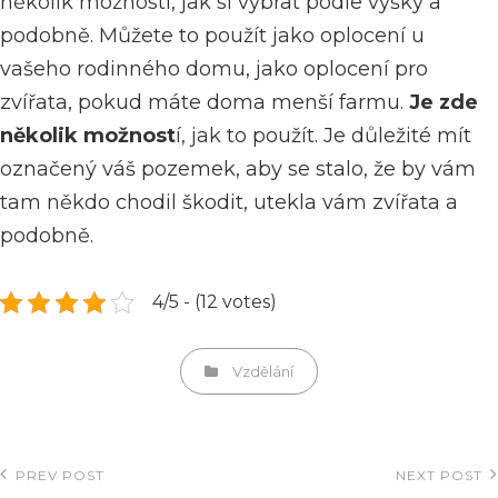
několik možností, jak si vybrat podle výšky a
podobně. Můžete to použít jako oplocení u
vašeho rodinného domu, jako oplocení pro
zvířata, pokud máte doma menší farmu.
Je zde
několik možnost
í, jak to použít. Je důležité mít
označený váš pozemek, aby se stalo, že by vám
tam někdo chodil škodit, utekla vám zvířata a
podobně.
4/5 - (12 votes)
Categories
Vzdělání
Navigace
PREV POST
NEXT POST
Previous
Next