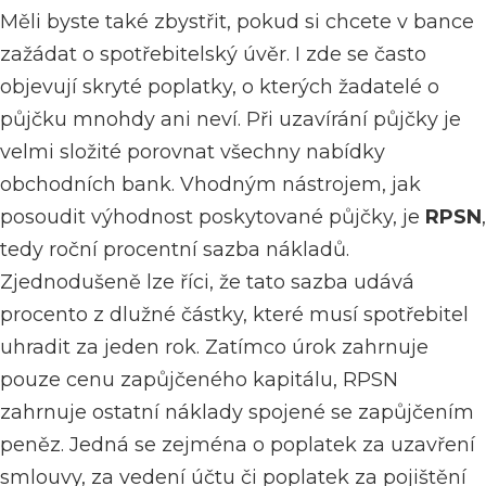
Měli byste také zbystřit, pokud si chcete v bance
zažádat o spotřebitelský úvěr. I zde se často
objevují skryté poplatky, o kterých žadatelé o
půjčku mnohdy ani neví. Při uzavírání půjčky je
velmi složité porovnat všechny nabídky
obchodních bank. Vhodným nástrojem, jak
posoudit výhodnost poskytované půjčky, je
RPSN
,
tedy roční procentní sazba nákladů.
Zjednodušeně lze říci, že tato sazba udává
procento z dlužné částky, které musí spotřebitel
uhradit za jeden rok. Zatímco úrok zahrnuje
pouze cenu zapůjčeného kapitálu, RPSN
zahrnuje ostatní náklady spojené se zapůjčením
peněz. Jedná se zejména o poplatek za uzavření
smlouvy, za vedení účtu či poplatek za pojištění