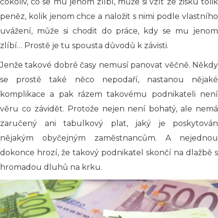
cokoliv, co se mu jenom zlíbí, může si vzít ze zisku tolik
peněz, kolik jenom chce a naložit s nimi podle vlastního
uvážení, může si chodit do práce, kdy se mu jenom
zlíbí… Prostě je tu spousta důvodů k závisti.
Jenže takové dobré časy nemusí panovat věčně. Někdy
se prostě také něco nepodaří, nastanou nějaké
komplikace a pak rázem takovému podnikateli není
věru co závidět. Protože nejen není bohatý, ale nemá
zaručený ani tabulkový plat, jaký je poskytován
nějakým obyčejným zaměstnancům. A nejednou
dokonce hrozí, že takový podnikatel skončí na dlažbě s
hromadou dluhů na krku.