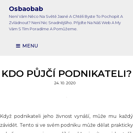
Osbaobab
Není Vám Něco Na Světě Jasné A Chtěli Byste To Pochopit A
Zvládnout? Není Nic Snadnějšího. Přijďte Na Náš Web A My
Vám S Tím Poradíme A Pomůžeme.
MENU
KDO PŮJČÍ PODNIKATELI?
Posted
24. 10. 2020
on
Když podnikateli jeho živnost vynáší, může mu každý
závidět. Tento si ve svém podniku může dělat prakticky