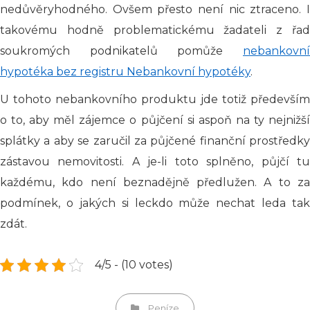
nedůvěryhodného. Ovšem přesto není nic ztraceno. I
takovému hodně problematickému žadateli z řad
soukromých podnikatelů pomůže
nebankovní
hypotéka bez registru Nebankovní hypotéky
.
U tohoto nebankovního produktu jde totiž především
o to, aby měl zájemce o půjčení si aspoň na ty nejnižší
splátky a aby se zaručil za půjčené finanční prostředky
zástavou nemovitosti. A je-li toto splněno, půjčí tu
každému, kdo není beznadějně předlužen. A to za
podmínek, o jakých si leckdo může nechat leda tak
zdát.
4/5 - (10 votes)
Categories
Peníze